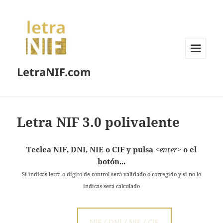
MENÚ
LetraNIF.com
Y
WIDGETS
Letra NIF 3.0 polivalente
Teclea NIF, DNI, NIE o CIF y pulsa
<
enter
>
o el
botón...
Si indicas letra o dígito de control será validado o corregido y si no lo
indicas será calculado