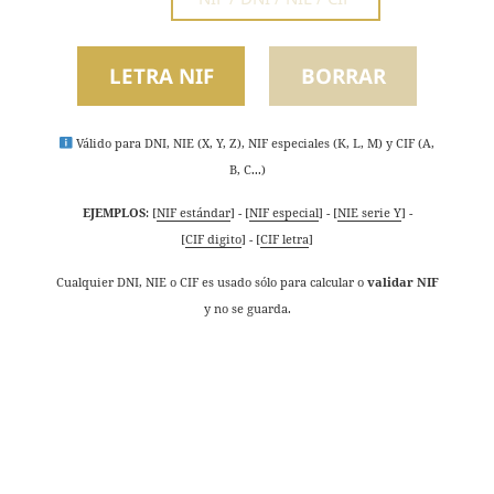
Válido para DNI, NIE (X, Y, Z), NIF especiales (K, L, M) y CIF (A,
B, C...)
EJEMPLOS
:
[
NIF estándar
]
-
[
NIF especial
]
-
[
NIE serie Y
]
-
[
CIF digito
]
-
[
CIF letra
]
Cualquier DNI, NIE o CIF es usado sólo para calcular o
validar NIF
y no se guarda.