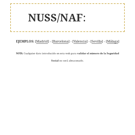
NUSS/NAF
:
EJEMPLOS
: [
Madrid
] - [
Barcelona
] - [
Valencia
] - [
Sevilla
] - [
Málaga
]
NOTA
: Cualquier dato introducido en esta web para
validar el número de la Seguridad
Social
no será almacenado.