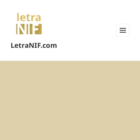
MENÚ
LetraNIF.com
Y
WIDGETS